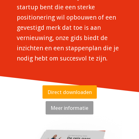
startup bent die een sterke
positionering wil opbouwen of een
gevestigd merk dat toe is aan
vernieuwing, onze gids biedt de
inzichten en een stappenplan die je
nodig hebt om succesvol te zijn.
Direct downloaden
Meer informatie