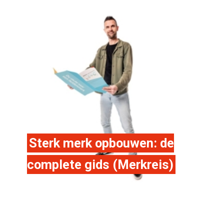
Sterk merk opbouwen: de
complete gids (Merkreis)