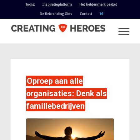
Tools:
Inspiratieplatform
Het heldenmerk-pakket
De Rebranding Gids
Contact
Oproep aan alle
organisaties: Denk als
familiebedrijven