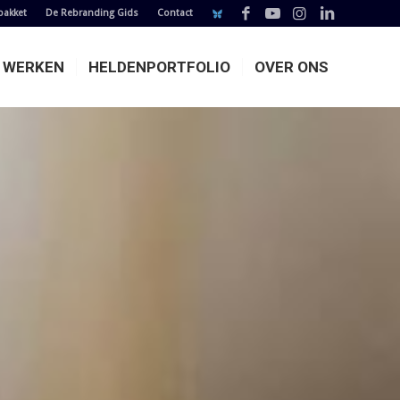
pakket
De Rebranding Gids
Contact
E WERKEN
HELDENPORTFOLIO
OVER ONS