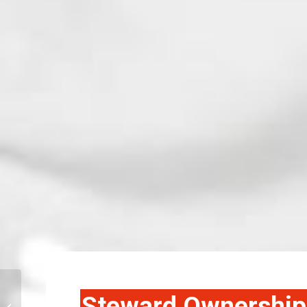
Wie bewaakt je merk na
Steward Ownership: 
de lancering? Over