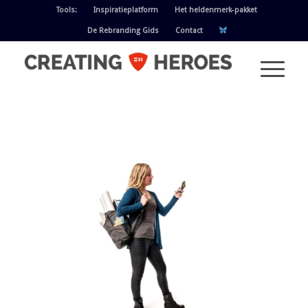
Tools:
Inspiratieplatform
Het heldenmerk-pakket
De Rebranding Gids
Contact