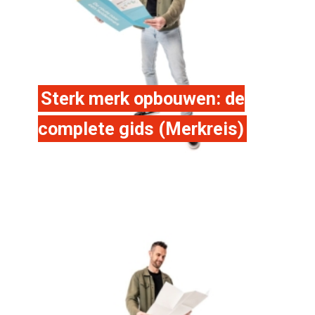
Sterk merk opbouwen: de
complete gids (Merkreis)