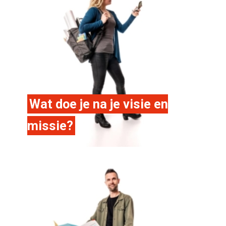
Wat doe je na je visie en
missie?