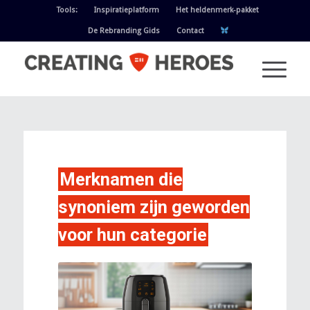
Tools:
Inspiratieplatform
Het heldenmerk-pakket
De Rebranding Gids
Contact
Merknamen die
synoniem zijn geworden
voor hun categorie