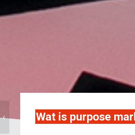
Waarom je als B2B-
Wat is purpose mar
organisatie een merk
moet worden