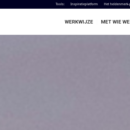
Tools:
Inspiratieplatform
Het heldenmerk-
WERKWIJZE
MET WIE W