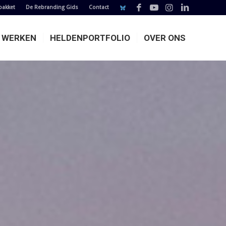
pakket
De Rebranding Gids
Contact
E WERKEN
HELDENPORTFOLIO
OVER ONS