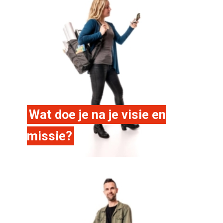
Wat doe je na je visie en
missie?