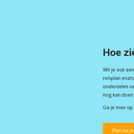
Hoe zi
Wil je ook ee
reisplan eruit
onderdelen va
nog kan doen
Ga je mee op 
Plan nu je