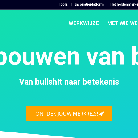
Tools:
Inspiratieplatform
Het heldenmerk-
WERKWIJZE
MET WIE W
bouwen van b
Van bullsh!t naar betekenis
ONTDEK JOUW MERKREIS!