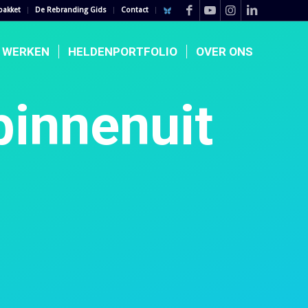
pakket
De Rebranding Gids
Contact
E WERKEN
HELDENPORTFOLIO
OVER ONS
innenuit