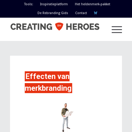
Tools:
Inspiratieplatform
Het heldenmerk-pakket
De Rebranding Gids
Contact
Effecten van
merkbranding