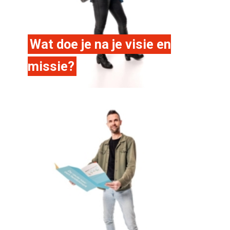
Wat doe je na je visie en
missie?