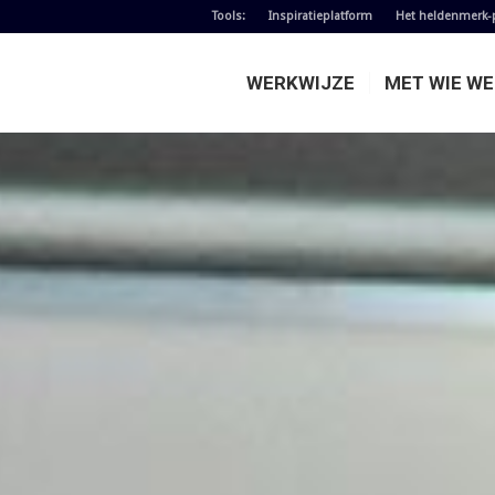
Tools:
Inspiratieplatform
Het heldenmerk-
WERKWIJZE
MET WIE W