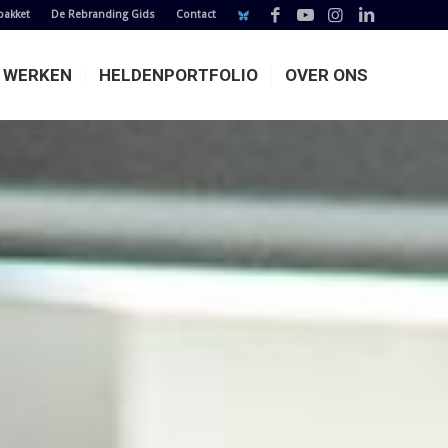
pakket
De Rebranding Gids
Contact
E WERKEN
HELDENPORTFOLIO
OVER ONS