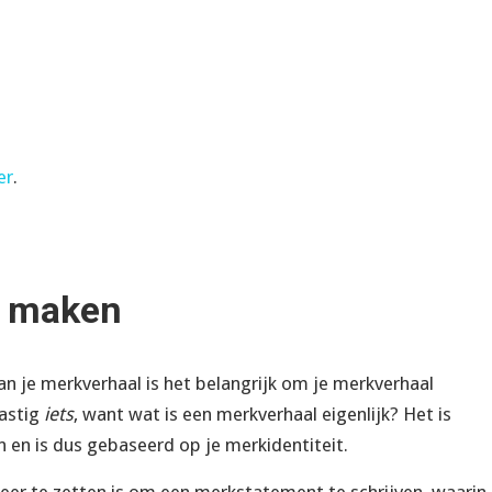
er
.
k maken
n je merkverhaal is het belangrijk om je merkverhaal
lastig
iets
, want wat is een merkverhaal eigenlijk? Het is
len en is dus gebaseerd op je merkidentiteit.
eer te zetten is om een merkstatement te schrijven, waarin