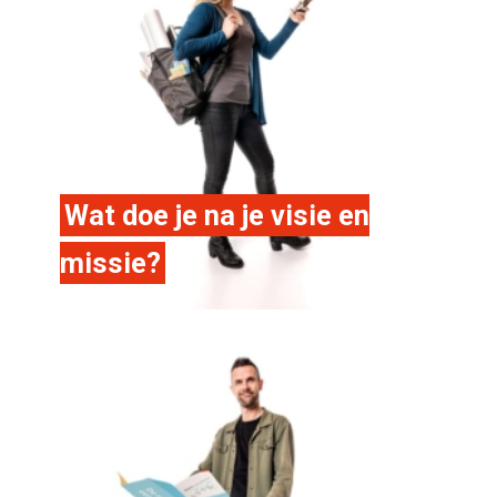
Wat doe je na je visie en
missie?