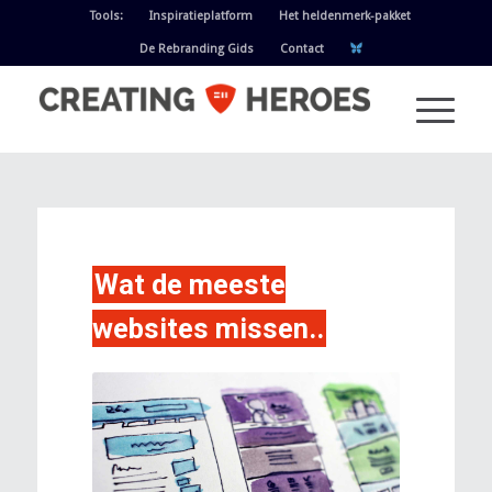
Tools:
Inspiratieplatform
Het heldenmerk-pakket
De Rebranding Gids
Contact
Wat de meeste
websites missen..