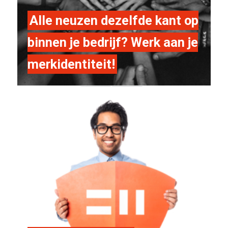
Alle neuzen dezelfde kant op
binnen je bedrijf? Werk aan je
merkidentiteit!