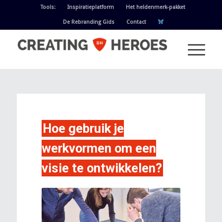
Tools:
Inspiratieplatform
Het heldenmerk-pakket
De Rebranding Gids
Contact
Hoe gebruik je
werkvormen om een
visie te ontwikkelen?