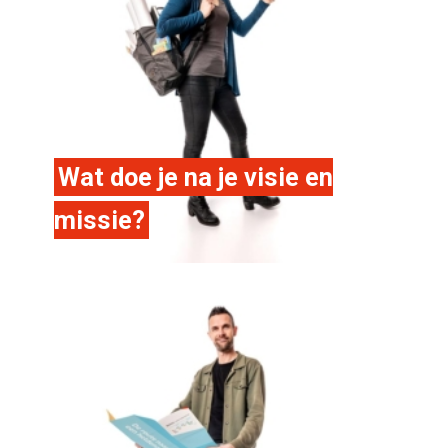
Wat doe je na je visie en
missie?