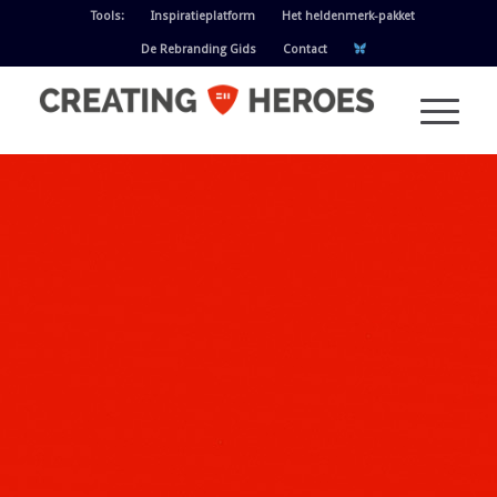
Tools:
Inspiratieplatform
Het heldenmerk-pakket
De Rebranding Gids
Contact