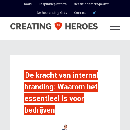
Tools:
Inspiratieplatform
Het heldenmerk-pakket
De Rebranding Gids
Contact
De kracht van internal
branding: Waarom het
essentieel is voor
bedrijven