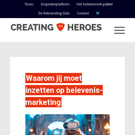
Tools:
Inspiratieplatform
Het heldenmerk-pakket
De Rebranding Gids
Contact
Waarom jij moet
inzetten op belevenis-
marketing