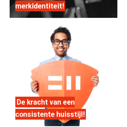
merkidentiteit!
De kracht van een
consistente huisstijl!